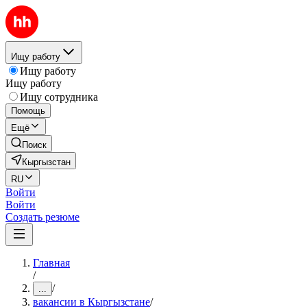
Ищу работу
Ищу работу
Ищу работу
Ищу сотрудника
Помощь
Ещё
Поиск
Кыргызстан
RU
Войти
Войти
Создать резюме
Главная
/
/
...
вакансии в Кыргызстане
/