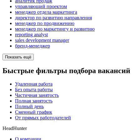
аналитик продаж
управляющий проектом
менеджер отдела маркетинга
директор по развитию направления
менеджер по продвижению
менеджер по маркетингу и развитию
reporting analyst
sales development manager
бренд-менеджер
Показать ещё
Быстрые фильтры подбора вакансий
Удаленная работа
Без опыта работы
Частичная занятость
Полная занятость
Полный день
Сменный график
От прямых работодателей
HeadHunter
О компании