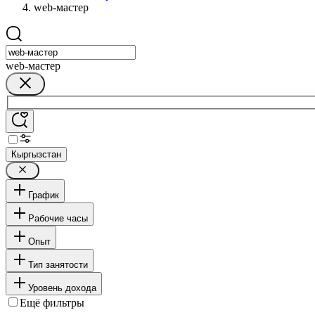
web-мастер
web-мастер
Кыргызстан
График
Рабочие часы
Опыт
Тип занятости
Уровень дохода
Ещё фильтры