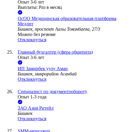
Опыт 3-6 лет
Выплаты: Раз в месяц
ОсОО Медицинская образовательная платформа
Медлит
Бишкек, проспект Аалы Токомбаева, 27/3
Можно без резюме
Откликнуться
Главный бухгалтер (сфера общепита)
Опыт 3-6 лет
ИП
Замирбек уулу Аман
Бишкек, микрорайон Асанбай
Откликнуться
Специалист по документообороту
Опыт 1-3 года
ЗАО
Азия Ритейл
Бишкек
Откликнуться
SMM-менеджер