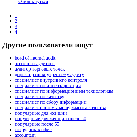
Откликнуться
1
2
3
4
Другие пользователи ищут
head of internal audit
ассистент аудитора
аудитор торговых точек
директор по внутреннему аудиту
специалист внутреннего контроля
специалист по инвентаризации
специалист по информационным технологиям
специалист по качеству
специалист по сбору информации
специалист системы менеджмента качества
популярные для женщин
популярные для женщин после 50
популярные после 55
сотрудник в офис
accountant