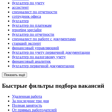
бухгалтер по учету
ассистент
специалист по отчетности
сотрудник офиса
бухгалтер
бухгалтер по платежам
reporting specialist
бухгалтер по отчетности
специалист по работе с документами
старший эксперт
финансовый управляющий
бухгалтер по учету первичной документации
бухгалтер по налоговому учету
финансовый аналитик
бухгалтер первичной документации
Показать ещё
Быстрые фильтры подбора вакансий
Удаленная работа
За последние три дня
Полная занятость
От прямых работодателей