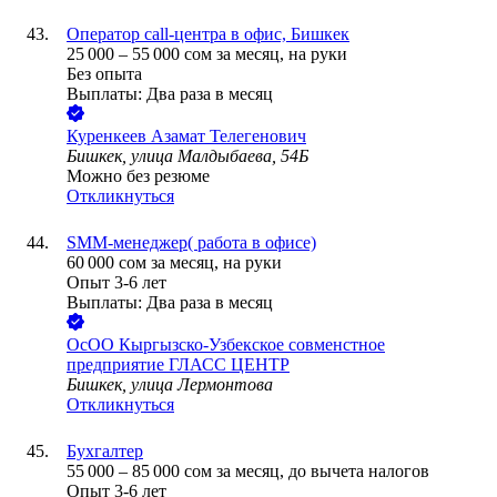
Оператор call-центра в офис, Бишкек
25 000
–
55 000
сом
за месяц,
на руки
Без опыта
Выплаты: Два раза в месяц
Куренкеев Азамат Телегенович
Бишкек, улица Малдыбаева, 54Б
Можно без резюме
Откликнуться
SMM-менеджер( работа в офисе)
60 000
сом
за месяц,
на руки
Опыт 3-6 лет
Выплаты: Два раза в месяц
ОсОО Кыргызско-Узбекское совменстное
предприятие ГЛАСС ЦЕНТР
Бишкек, улица Лермонтова
Откликнуться
Бухгалтер
55 000
–
85 000
сом
за месяц,
до вычета налогов
Опыт 3-6 лет