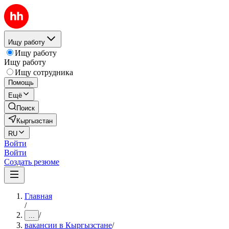
Ищу работу
Ищу работу
Ищу работу
Ищу сотрудника
Помощь
Ещё
Поиск
Кыргызстан
RU
Войти
Войти
Создать резюме
Главная
/
/
...
вакансии в Кыргызстане
/