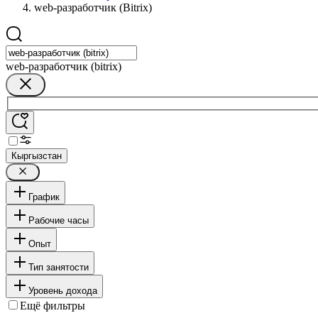
web-разработчик (Bitrix)
web-разработчик (bitrix)
Кыргызстан
График
Рабочие часы
Опыт
Тип занятости
Уровень дохода
Ещё фильтры