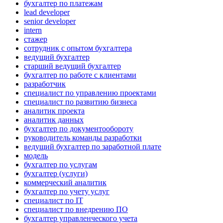
бухгалтер по платежам
lead developer
senior developer
intern
стажер
сотрудник с опытом бухгалтера
ведущий бухгалтер
старший ведущий бухгалтер
бухгалтер по работе с клиентами
разработчик
специалист по управлению проектами
специалист по развитию бизнеса
аналитик проекта
аналитик данных
бухгалтер по документообороту
руководитель команды разработки
ведущий бухгалтер по заработной плате
модель
бухгалтер по услугам
бухгалтер (услуги)
коммерческий аналитик
бухгалтер по учету услуг
специалист по IT
специалист по внедрению ПО
бухгалтер управленческого учета