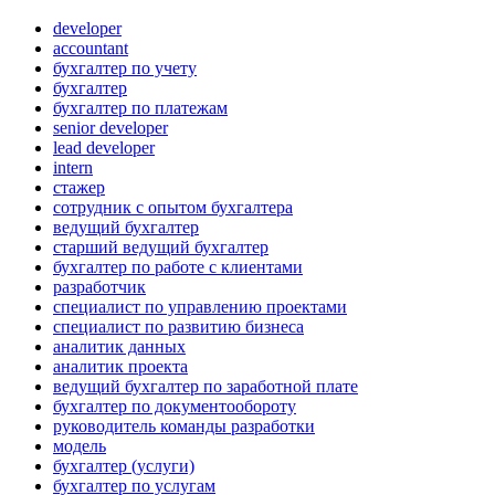
developer
accountant
бухгалтер по учету
бухгалтер
бухгалтер по платежам
senior developer
lead developer
intern
стажер
сотрудник с опытом бухгалтера
ведущий бухгалтер
старший ведущий бухгалтер
бухгалтер по работе с клиентами
разработчик
специалист по управлению проектами
специалист по развитию бизнеса
аналитик данных
аналитик проекта
ведущий бухгалтер по заработной плате
бухгалтер по документообороту
руководитель команды разработки
модель
бухгалтер (услуги)
бухгалтер по услугам