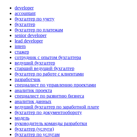
developer
accountant
бухгалтер по учету
бухгалтер
бухгалтер по платежам
senior developer
lead developer
intern
стажер
сотрудник с опытом бухгалтера
ведущий бухгалтер
старший ведущий бухгалтер
бухгалтер по работе с клиентами
разработчик
специалист по управлению проектами
аналитик проекта
специалист по развитию бизнеса
аналитик данных
ведущий бухгалтер по заработной плате
бухгалтер по документообороту
модель
руководитель команды разработки
бухгалтер (услуги)
бухгалтер по услугам