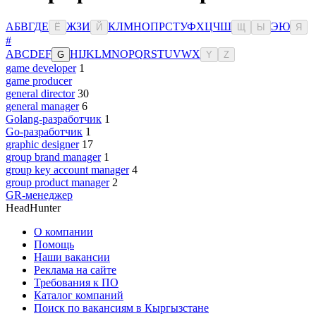
А
Б
В
Г
Д
Е
Ж
З
И
К
Л
М
Н
О
П
Р
С
Т
У
Ф
Х
Ц
Ч
Ш
Э
Ю
Ё
Й
Щ
Ы
Я
#
A
B
C
D
E
F
H
I
J
K
L
M
N
O
P
Q
R
S
T
U
V
W
X
G
Y
Z
game developer
1
game producer
general director
30
general manager
6
Golang-разработчик
1
Go-разработчик
1
graphic designer
17
group brand manager
1
group key account manager
4
group product manager
2
GR-менеджер
HeadHunter
О компании
Помощь
Наши вакансии
Реклама на сайте
Требования к ПО
Каталог компаний
Поиск по вакансиям в Кыргызстане