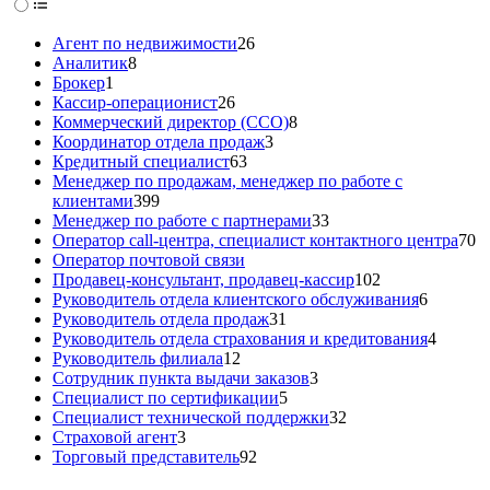
Агент по недвижимости
26
Аналитик
8
Брокер
1
Кассир-операционист
26
Коммерческий директор (CCO)
8
Координатор отдела продаж
3
Кредитный специалист
63
Менеджер по продажам, менеджер по работе с
клиентами
399
Менеджер по работе с партнерами
33
Оператор call-центра, специалист контактного центра
70
Оператор почтовой связи
Продавец-консультант, продавец-кассир
102
Руководитель отдела клиентского обслуживания
6
Руководитель отдела продаж
31
Руководитель отдела страхования и кредитования
4
Руководитель филиала
12
Сотрудник пункта выдачи заказов
3
Специалист по сертификации
5
Специалист технической поддержки
32
Страховой агент
3
Торговый представитель
92