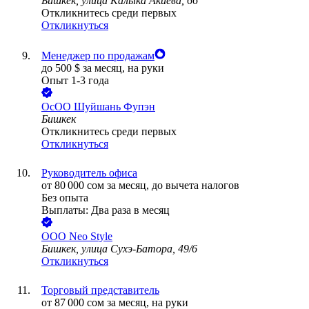
Бишкек, улица Калыка Акиева, 66
Откликнитесь среди первых
Откликнуться
Менеджер по продажам
до
500
$
за месяц,
на руки
Опыт 1-3 года
ОсОО Шуйшань Фупэн
Бишкек
Откликнитесь среди первых
Откликнуться
Руководитель офиса
от
80 000
сом
за месяц,
до вычета налогов
Без опыта
Выплаты: Два раза в месяц
ООО
Neo Style
Бишкек, улица Сухэ-Батора, 49/6
Откликнуться
Торговый представитель
от
87 000
сом
за месяц,
на руки