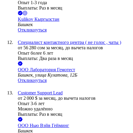
Опыт 1-3 года
Выплаты: Раз в месяц
Kulikov Кыргызстан
Бишкек
Откликнуться
Специалист контактного центра ( не голос , чаты )
от
56 280
сом
за месяц,
до вычета налогов
Опыт более 6 лет
Выплаты: Два раза в месяц
ООО
Лаборатория Гемотест
Бишкек, улица Кулатова, 12Б
Откликнуться
Customer Support Lead
от
2 000
$
за месяц,
до вычета налогов
Опыт 3-6 лет
Можно удалённо
Выплаты: Раз в месяц
ООО
Нью Вэйв Гейминг
Бишкек