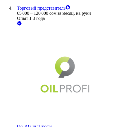
Торговый представитель
65 000
–
120 000
сом
за месяц,
на руки
Опыт 1-3 года
ОсОО ОйлПрофи