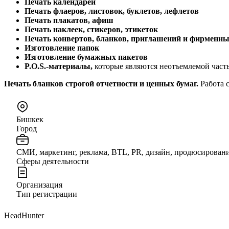
Печать календарей
Печать флаеров, листовок, буклетов, лефлетов
Печать плакатов, афиш
Печать наклеек, стикеров, этикеток
Печать конвертов, бланков, приглашений и фирменн
Изготовление папок
Изготовление бумажных пакетов
P
.
O
.
S
.-материалы,
которые являются неотъемлемой час
Печать бланков строгой отчетности и ценных бумаг.
Работа 
Бишкек
Город
СМИ, маркетинг, реклама, BTL, PR, дизайн, продюсирован
Сферы деятельности
Организация
Тип регистрации
HeadHunter