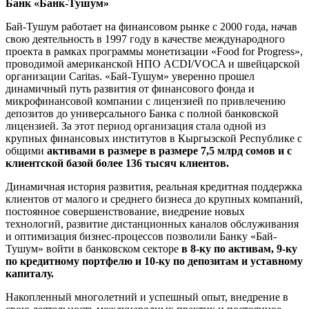
Банк «Банк-Тушум»
Бай-Тушум работает на финансовом рынке с 2000 года, начав
свою деятельность в 1997 году в качестве международного
проекта в рамках программы монетизации «Food for Progress»,
проводимой американской НПО ACDI/VOCA и швейцарской
организации Caritas. «Бай-Тушум» уверенно прошел
динамичный путь развития от финансового фонда и
микрофинансовой компании с лицензией по привлечению
депозитов до универсального Банка с полной банковской
лицензией. За этот период организация стала одной из
крупных финансовых институтов в Кыргызской Республике с
общими
активами в размере в размере 7,5 млрд сомов и с
клиентской базой более 136 тысяч клиентов.
Динамичная история развития, реальная кредитная поддержка
клиентов от малого и среднего бизнеса до крупных компаний,
постоянное совершенствование, внедрение новых
технологий, развитие дистанционных каналов обслуживания
и оптимизация бизнес-процессов позволили Банку «Бай-
Тушум» войти в банковском секторе
в 8-ку по активам, 9-ку
по кредитному портфелю и 10-ку по депозитам и уставному
капиталу.
Накопленный многолетний и успешный опыт, внедрение в