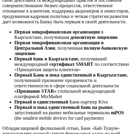
свою деятельность международных практик и постоянное
совершенствование бизнес-процессов, ответственное
отношение к клиентам, поддержка акционеров и инвесторов,
продуманная кадровая политика и четкая стратегия развития
дает возможность Банку быть первым в своей деятельности.
Первая микрофинансовая организация
в
Кыргызстане, получившая
депозитную лицензию
Первая микрофинансовая организация в
Центральной Азии
, получившая
полную банковскую
лицензию
Первый банк в Кыргызстане,
получивший
международный
сертификат SMART
по соответствию
«Принципам защиты клиентов»
Первый Банк и пока единственный в Кыргызстане,
получивший признание прозрачности и
ответственности в сфере социальной деятельности
«Признание STAR»
глобальной международной
платформой MixMarket
Первый и единственный
Банк-партнер Kiva
Первый и пока единственный банк на рынке
,
запустивший на рынке мобильные терминалы
mPOS
(the smallest mobile devices for card payments)
Обладая широкой филиальной сетью, Банк «Бай-Тушум»
предоставляет полный спектр финансовых услуг по всей