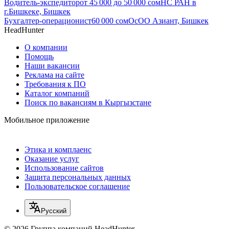
Водитель-экспедитор
от
45 000
до
50 000
сом
НС РАН в
г.Бишкеке, Бишкек
Бухгалтер-операционист
60 000
сом
ОсОО Азиант, Бишкек
HeadHunter
О компании
Помощь
Наши вакансии
Реклама на сайте
Требования к ПО
Каталог компаний
Поиск по вакансиям в Кыргызстане
Мобильное приложение
Этика и комплаенс
Оказание услуг
Использование сайтов
Защита персональных данных
Пользовательское соглашение
Русский
© 2026 Группа компаний HeadHunter