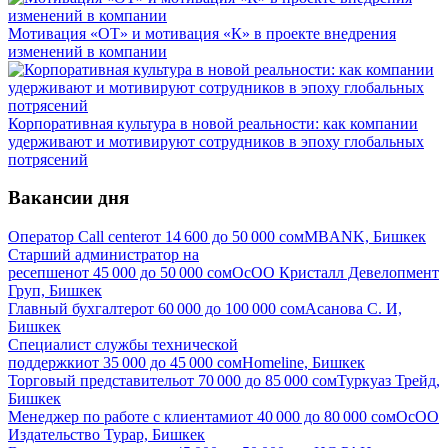
Мотивация «ОТ» и мотивация «К» в проекте внедрения
изменений в компании
Корпоративная культура в новой реальности: как компании
удерживают и мотивируют сотрудников в эпоху глобальных
потрясений
Вакансии дня
Оператор Call center
от
14 600
до
50 000
сом
MBANK, Бишкек
Старший администратор на
ресепшен
от
45 000
до
50 000
сом
ОсОО Кристалл Девелопмент
Груп, Бишкек
Главный бухгалтер
от
60 000
до
100 000
сом
Асанова С. И,
Бишкек
Специалист службы технической
поддержки
от
35 000
до
45 000
сом
Homeline, Бишкек
Торговый представитель
от
70 000
до
85 000
сом
Туркуаз Трейд,
Бишкек
Менеджер по работе с клиентами
от
40 000
до
80 000
сом
ОсОО
Издательство Турар, Бишкек