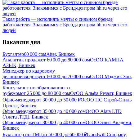
Такая работа — исполнять мечты о сильном бренде
работодателя. Знакомимся с Бренд-центром hh.ru через его
людей
Вакансии дня
Бухгалтер
60 000
сом
Aiter, Бишкек
Аналитик продаж
от
60 000
до
80 000
сом
ОсОО КАМПА
АЗЫК, Бишкек
Менеджер по кадровому
делопроизводству
от
60 000
до
70 000
сом
ОсОО Мэджик Зон,
Бишкек
Консультант по образованию за
рубежом
от
25 000
до
80 000
сом
ОсОО Альфа-Резалт, Бишкек
Офис-менеджер
от
30 000
до
50 000
₽
ОсОО ПС Строй-Стиль
Проект, Бишкек
Офис-менеджер
от
35 000
до
40 000
сом
ОсОО Alata LTD
(Алата ЛТД), Бишкек
Офис-менеджер
от
30 000
до
40 000
сом
OcOO Элит Академи,
Бишкек
Бухгалтер по ТМЦ
от
50 000
до
60 000
₽
Goodwill Company,