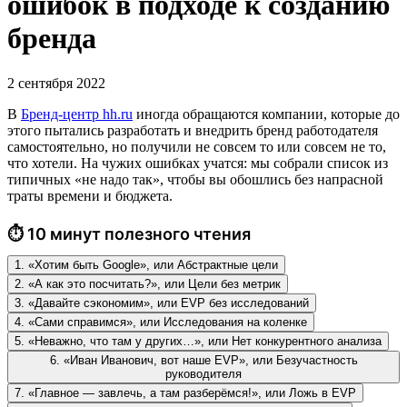
ошибок в подходе к созданию
бренда
2 сентября 2022
В
Бренд-центр hh.ru
иногда обращаются компании, которые до
этого пытались разработать и внедрить бренд работодателя
самостоятельно, но получили не совсем то или совсем не то,
что хотели. На чужих ошибках учатся: мы собрали список из
типичных «не надо так», чтобы вы обошлись без напрасной
траты времени и бюджета.
⏱ 10 минут полезного чтения
1. «Хотим быть Google», или Абстрактные цели
2. «А как это посчитать?», или Цели без метрик
3. «Давайте сэкономим», или EVP без исследований
4. «Сами справимся», или Исследования на коленке
5. «Неважно, что там у других…», или Нет конкурентного анализа
6. «Иван Иванович, вот наше EVP», или Безучастность
руководителя
7. «Главное — завлечь, а там разберёмся!», или Ложь в EVP