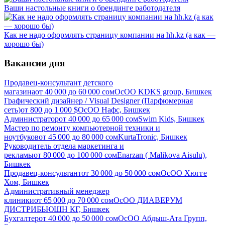
Ваши настольные книги о брендинге работодателя
Как не надо оформлять страницу компании на hh.kz (а как —
хорошо бы)
Вакансии дня
Продавец-консультант детского
магазина
от
40 000
до
60 000
сом
ОсОО KDKS group, Бишкек
Графический дизайнер / Visual Designer (Парфюмерная
сеть)
от
800
до
1 000
$
ОсОО Нафс, Бишкек
Администратор
от
40 000
до
65 000
сом
Swim Kids, Бишкек
Мастер по ремонту компьютерной техники и
ноутбуков
от
45 000
до
80 000
сом
KurtaTronic, Бишкек
Руководитель отдела маркетинга и
рекламы
от
80 000
до
100 000
сом
Enarzan ( Malikova Aisulu),
Бишкек
Продавец-консультант
от
30 000
до
50 000
сом
ОсОО Хюгге
Хом, Бишкек
Административный менеджер
клиники
от
65 000
до
70 000
сом
ОсОО ДИАВЕРУМ
ДИСТРИБЬЮШН КГ, Бишкек
Бухгалтер
от
40 000
до
50 000
сом
ОсОО Абдыш-Ата Групп,